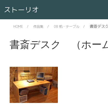
ストーリオ
書斎デス
HOME
作品集
08 机・テーブル
書斎デスク （ホー