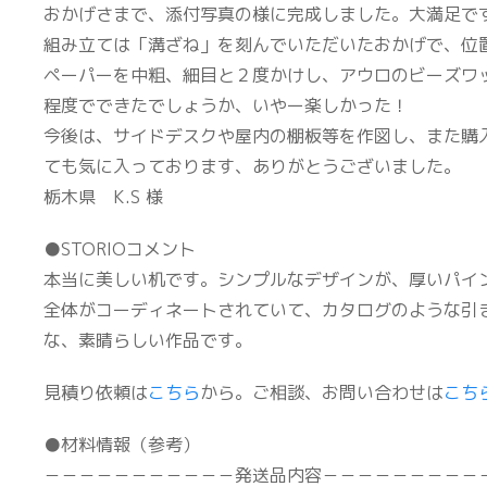
おかげさまで、添付写真の様に完成しました。大満足で
組み立ては「溝ざね」を刻んでいただいたおかげで、位
ペーパーを中粗、細目と２度かけし、アウロのビーズワ
程度でできたでしょうか、いやー楽しかった！
今後は、サイドデスクや屋内の棚板等を作図し、また購
ても気に入っております、ありがとうございました。
栃木県 K.S 様
●STORIOコメント
本当に美しい机です。シンプルなデザインが、厚いパイ
全体がコーディネートされていて、カタログのような引
な、素晴らしい作品です。
見積り依頼は
こちら
から。ご相談、お問い合わせは
こち
●材料情報（参考）
－－－－－－－－－－－発送品内容－－－－－－－－－