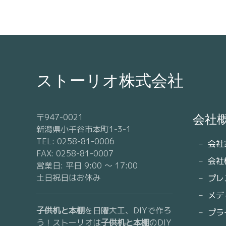
ストーリオ株式会社
〒947-0021
会社
新潟県小千谷市本町1-3-1
TEL: 0258-81-0006
会社
FAX: 0258-81-0007
会社
営業日: 平日 9:00 〜 17:00
土日祝日はお休み
プレ
メデ
子供机と本棚
を日曜大工、DIYで作ろ
プラ
う！ストーリオは
子供机と本棚
のDIY