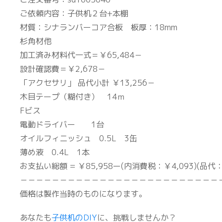
ご依頼内容：子供机２台+本棚
材質：シナランバーコア合板 板厚：18mm
杉角材他
加工済み材料代一式＝￥65,484－
設計確認費＝￥2,678－
「アクセサリ」 品代小計 ￥13,256－
木目テープ（糊付き） 14ｍ
Fビス
電動ドライバー 1台
オイルフィニッシュ 0.5L 3缶
薄め液 0.4L 1本
お支払い総額 = ￥85,958ー(内消費税：￥4,093)(品代：
－－－－－－－－－－－－－－－－－－－－－－－－－
価格は製作当時のものになります。
あなたも
子供机のDIY
に、挑戦しませんか？