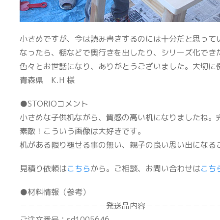
小さめですが、今は読み書きするのには十分だと思って
なったら、棚などで奥行きを出したり、シリーズ化でき
色々とお世話になり、ありがとうございました。大切に
青森県 K.H 様
●STORIOコメント
小さめな子供机ながら、質感の高い机になりましたね。
素敵！こういう画像は大好きです。
机がある限り褪せる事の無い、親子の良い思い出になる
見積り依頼は
こちら
から。ご相談、お問い合わせは
こち
●材料情報（参考）
－－－－－－－－－－－発送品内容－－－－－－－－－
ご注文番号：sd1005646