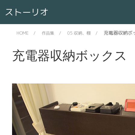
ストーリオ
充電器収納ボ
HOME
作品集
05 収納、棚
充電器収納ボックス