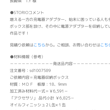
長崎県 T.Y 様
●STORIOコメント
増える一方の充電器アダプター、始末に困っている人も
ボックス部を設け、その中に電源アダプターを収納して
作品です！
見積り依頼は
こちら
から。ご相談、お問い合わせは
こち
●材料情報（参考）
－－－－－－－－－－－発送品内容－－－－－－－－－
注文番号：sd1007589
ご依頼内容＝充電器収納ボックス
材質：ＭＤＦ 板厚：18、9mm
加工済み材料代一式＝￥6,591－
「アクセサリ」 品代小計 ￥6,825－
オイルフィニッシュ２L缶×１缶