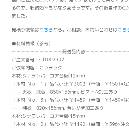
るので、収納効率もかなり高そうです。その後自作のCD
ました。
見積り依頼は
こちら
から。ご相談、お問い合わせは
こち
●材料情報（参考）
－－－－－－－－－－－発送品内容－－－－－－－－－
ご注文番号：sd1002392
ご依頼内容：ＣＤラック
木材:シナランバーコア合板(12mm)
「木材 Ｎｏ．1」 品代小計 ￥3002- (単価：￥1501×注
——–天板・底板 850×156mm, ビス下穴加工あり
「木材 Ｎｏ．3」 品代小計 ￥1459- (単価：￥1459×注
——–棚板 820×156mm, 合いがき加工あり
木材:シナランバーコア合板(15mm)
「木材 Ｎｏ．2」 品代小計 ￥1192- (単価：￥596×注