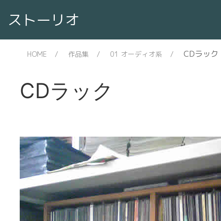
ストーリオ
CDラック
HOME
作品集
01 オーディオ系
CDラック