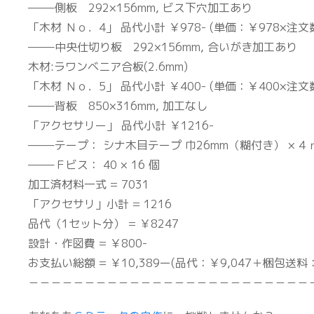
——–側板 292×156mm, ビス下穴加工あり
「木材 Ｎｏ．4」 品代小計 ￥978- (単価：￥978×注文
——–中央仕切り板 292×156mm, 合いがき加工あり
木材:ラワンベニア合板(2.6mm)
「木材 Ｎｏ．5」 品代小計 ￥400- (単価：￥400×注文
——–背板 850×316mm, 加工なし
「アクセサリー」 品代小計 ￥1216-
——–テープ： シナ木目テープ 巾26mm（糊付き） × 4 
——–Ｆビス： 40 × 16 個
加工済材料一式 = 7031
「アクセサリ」小計 = 1216
品代（1セット分） = ￥8247
設計・作図費 = ￥800-
お支払い総額 = ￥10,389ー(品代：￥9,047＋梱包送料：
－－－－－－－－－－－－－－－－－－－－－－－－－