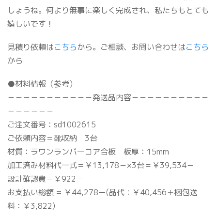
しょうね。何より無事に楽しく完成され、私たちもとても
嬉しいです！
見積り依頼は
こちら
から。ご相談、お問い合わせは
こちら
から
●材料情報（参考）
－－－－－－－－－－－発送品内容－－－－－－－－－－
－－－－－－
ご注文番号：sd1002615
ご依頼内容＝靴収納 3台
材質：ラワンランバーコア合板 板厚：15mm
加工済み材料代一式＝￥13,178－×3台＝￥39,534－
設計確認費＝￥922－
お支払い総額 = ￥44,278ー(品代：￥40,456＋梱包送
料：￥3,822)