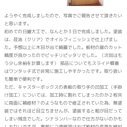
ようやく完成しましたので、写真でご報告させて頂きたい
と思います。
初めての日曜大工で、なんとか３日で完成しました。塗装
は、荏油（クリア）でオイルフィニッシュで仕上げまし
た。予想以上に木目が出て綺麗でした。板材の扉のカット
精度が良かったのでビッチリピッタリでした。（次回はも
う少し余裕を計算します） 部品についてもスライド蝶番
はワンタッチ式で非常に施工しやすかったです。取り扱い
も簡単で便利です。
ただ、キャスターボックスの表板の取り手の凹加工（手掛
け加工）については、加工時に割れてしまったのか２枚共
に両面に補修材？のようなもので修正されていた為、無塗
装ではそれほど目立ちませんが、塗装すると粗が目だって
しまい残念でした。シナランバーなので仕方がないのかも
しれないですが、事前にご連絡頂ければ板材の変更を検討