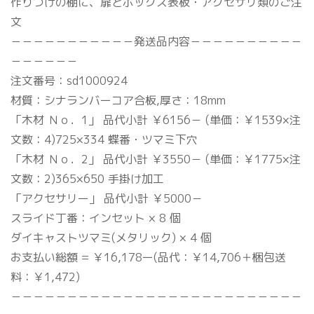
作りつけの棚に、扉とボックス表板・アクセサリ類のご注
文
－－－－－－－－－－－発送品内容－－－－－－－－－－
－－－－－－
注文番号：sd1000924
材質：シナランバーコア合板,厚さ：18mm
「木材 Ｎｏ．1」 品代小計 ￥6156－ (単価：￥1539×注
文数：4)725×334 蝶番・ツマミ下穴
「木材 Ｎｏ．2」 品代小計 ￥3550－ (単価：￥1775×注
文数：2)365×650 手掛け加工
「アクセサリー」 品代小計 ￥5000－
スライド丁番：インセット × 8 個
ダイキャストツマミ(メタリック) × 4 個
お支払い総額 = ￥16,178ー(品代：￥14,706＋梱包送
料：￥1,472)
－－－－－－－－－－－－－－－－－－－－－－－－－－