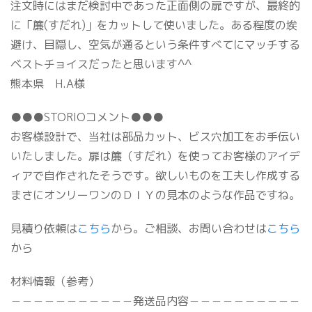
注文時にはまだ検討中であった正面側の扉ですが、最終的
に「簾(すだれ)」をカットして使いました。ある程度の埃
避け、目隠し、空気が通るという条件すべてにマッチする
ベストチョイスだったと思います^^
熊本県 H.A様
●●●STORIOコメント●●●
お客様設計で、当社は部品カット、ビス穴加工をお手伝い
いたしました。扉は簾（すだれ）を使ってお客様のアイデ
ィアで自作されたそうです。欲しいものを工夫し作成する
まさにオンリーワンのＤＩＹの見本のような作品ですね。
見積り依頼は
こちら
から。ご相談、お問い合わせは
こちら
から
材料情報（参考）
－－－－－－－－－－－発送品内容－－－－－－－－－－