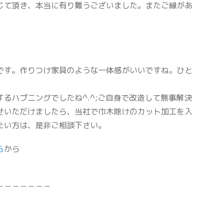
じて頂き、本当に有り難うございました。またご縁があ
です。作りつけ家具のような一体感がいいですね。ひと
るハプニングでしたね^.^;ご自身で改造して無事解決
せいただけましたら、当社で巾木除けのカット加工を入
たい方は、是非ご相談下さい。
ら
から
－－－－－－－