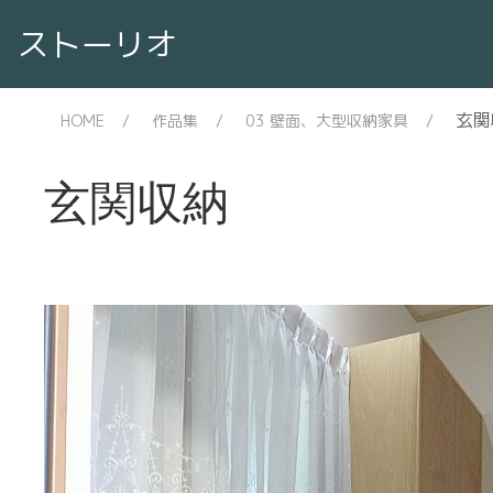
ストーリオ
玄関
HOME
作品集
03 壁面、大型収納家具
玄関収納