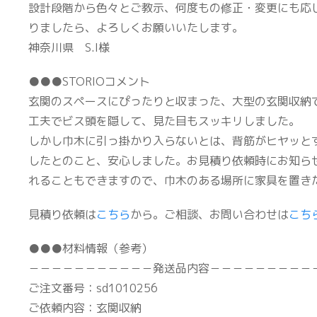
設計段階から色々とご教示、何度もの修正・変更にも応
りましたら、よろしくお願いいたします。
神奈川県 S.I様
●●●STORIOコメント
玄関のスペースにぴったりと収まった、大型の玄関収納
工夫でビス頭を隠して、見た目もスッキリしました。
しかし巾木に引っ掛かり入らないとは、背筋がヒヤッとす
したとのこと、安心しました。お見積り依頼時にお知ら
れることもできますので、巾木のある場所に家具を置き
見積り依頼は
こちら
から。ご相談、お問い合わせは
こち
●●●材料情報（参考）
－－－－－－－－－－－発送品内容－－－－－－－－－
ご注文番号：sd1010256
ご依頼内容：玄関収納