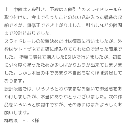
上・中段は２段引き、下段は３段引きのスライドレールを
取り付けた、今まで作ったことのない込み入った構造の収
納ですが、無修正ででき上がりました。引出しなどの隙間
まで設計どおりでした。
スライドレールの位置決めだけは慎重に行いましたが、外
枠はヤトイザネで正確に組み立てられたので思った簡単で
した。 塗装も貴社で購入したESHAで行いましたが、初回
に少々厚く塗ったためか少しばかりムラが出来てしまいま
した。しかし木目の中であまり不自然もなくほぼ満足して
おります。
設計段階では、いろいろとわがままなお願いで御迷惑をお
かけしましたが、本当にありがとうございました。次の作
品をいろいろと検討中ですが、その際にはまたよろしくお
願いします。
群馬県 H ．K様