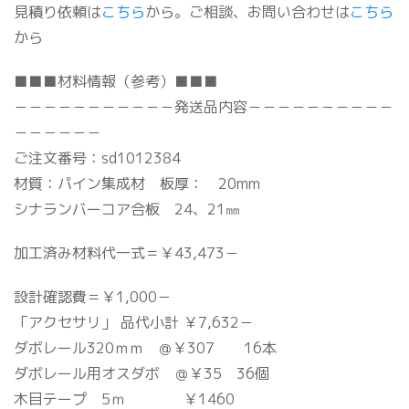
見積り依頼は
こちら
から。ご相談、お問い合わせは
こちら
から
■■■材料情報（参考）■■■
－－－－－－－－－－－発送品内容－－－－－－－－－－
－－－－－－
ご注文番号：sd1012384
材質：パイン集成材 板厚： 20mm
シナランバーコア合板 24、21㎜
加工済み材料代一式＝￥43,473－
設計確認費＝￥1,000－
「アクセサリ」 品代小計 ￥7,632－
ダボレール320ｍｍ ＠￥307 16本
ダボレール用オスダボ ＠￥35 36個
木目テープ 5ｍ ￥1460