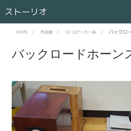
ストーリオ
バックロ
HOME
作品集
02 スピーカー系
バックロードホーン