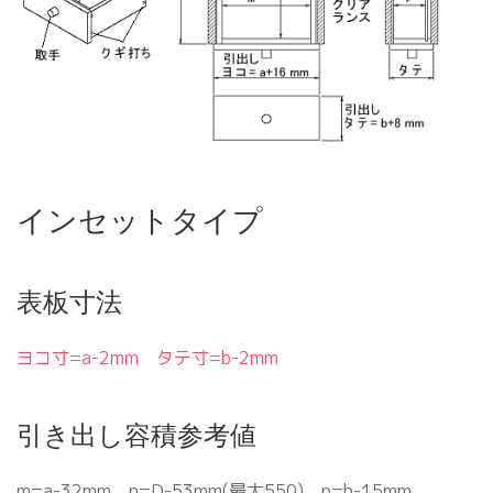
インセットタイプ
表板寸法
ヨコ寸=a-2mm タテ寸=b-2mm
引き出し容積参考値
m=a-32mm n=D-53mm(最大550) p=b-15mm