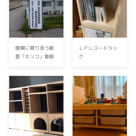
復興に寄り添う能
ＬＰレコードラッ
登「キリコ」看板
ク