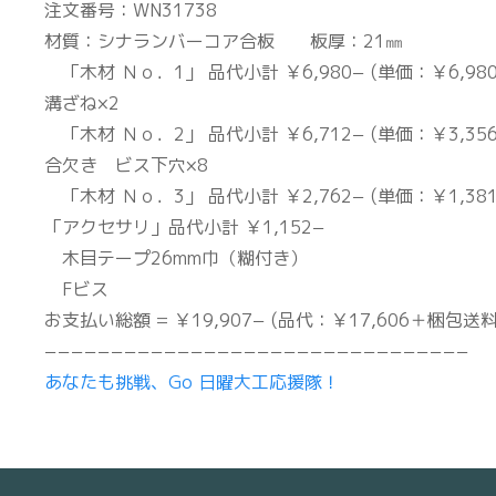
注文番号：WN31738
材質：シナランバーコア合板 板厚：21㎜
「木材 Ｎｏ．1」 品代小計 ￥6,980− (単価：￥6,980
溝ざね×2
「木材 Ｎｏ．2」 品代小計 ￥6,712− (単価：￥3,356
合欠き ビス下穴×8
「木材 Ｎｏ．3」 品代小計 ￥2,762− (単価：￥1,381
「アクセサリ」品代小計 ￥1,152−
木目テープ26mm巾（糊付き）
Fビス
お支払い総額 = ￥19,907− (品代：￥17,606＋梱包送
−−−−−−−−−−−−−−−−−−−−−−−−−−−−−−−−
あなたも挑戦、Go 日曜大工応援隊！