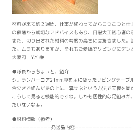
材料が来て約２週間、仕事が終わってからこつこつと仕
の段階から親切なアドバイスもあり、日曜大工初心者の
また、切り出された材料の精度の高さには驚きました。
た。ムラもありますが、それもご愛嬌でリビングにデン
大阪府 Y.Y 様
●隊長からちょっと、紹介
シナランバーコア21mm厚を主に使ったリビングテーブ
合欠きで組んだ足の上に、溝サネという方法で天板を固
こうして見ると機能的ですね。しかも個性的な足組みが
たいないなぁ。
●材料情報（参考）
−−−−−−−−−−−発送品内容−−−−−−−−−−−−−−−−