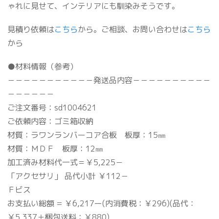
ゃれに見せて、インテリアにも馴染みそうです。
見積り依頼は
こちら
から。ご相談、お問い合わせは
こちら
から
●材料情報（参考）
－－－－－－－－－－－発送品内容－－－－－－－－－－
－－－－－－
ご注文番号：sd1004621
ご依頼内容：ゴミ箱収納
材質：ラワンランバーコア合板 板厚：15㎜
材質：ＭＤＦ 板厚：12㎜
加工済み材料代一式＝￥5,225－
「アクセサリ」 品代小計 ￥112－
Ｆビス
お支払い総額 = ￥6,217ー(内消費税：￥296)(品代：
￥5,337＋梱包送料：￥880)