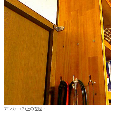
アンカー(2)上の左図 :