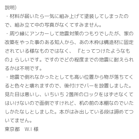
説明)
・材料が届いたら一気に組み上げて塗装してしまったの
で、組み立て中の写真がなくてすみません。
・周り縁にアンカーして地震対策のつもりでしたが、家の
改築をやった事のある知人から、あの木枠は構造材に固定
されている様なものではなく、 『とってつけたようなも
の』らしいです。ですのでどの程度までの地震に耐えられ
るかは不明です。
・地震で倒れなかったとしても高い位置から物が落ちてく
ると色々と壊れますので、後付けでバーを設置しました。
見た目は悪いし、いちいち 2箇所のロックをはずさなくて
はいけないので面倒ですけれど、机の前の本棚なのでいた
しかたなしとしました。本がはみ出している段は諦めてつ
いてません。
東京都 W.I 様