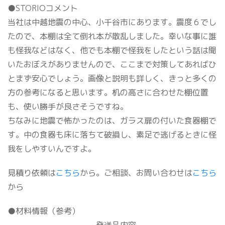
●STORIOコメント
当社は中越地震の中心、小千谷市にあります。震度６でし
たので、本棚は全て倒れ本が散乱しました。幸いな事に誰
も怪我などはなく、他でも本棚で怪我をしたという話は聞
いたおぼえがありませんので、ここまで対策してあればひ
とまず安心でしょう。画像と説明も詳しく、きっと多くの
方の参考になると思います。机の高さに合わせた棚位置
も、使い勝手が良さそうですね。
ちなみに地震で怖かったのは、ガラス扉の付いた食器棚で
す。中の食器も床に落ちて破損し、素足で逃げるときに怪
我をしやすいんですよ。
見積り依頼は
こちら
から。ご相談、お問い合わせは
こちら
から
●材料情報（参考）