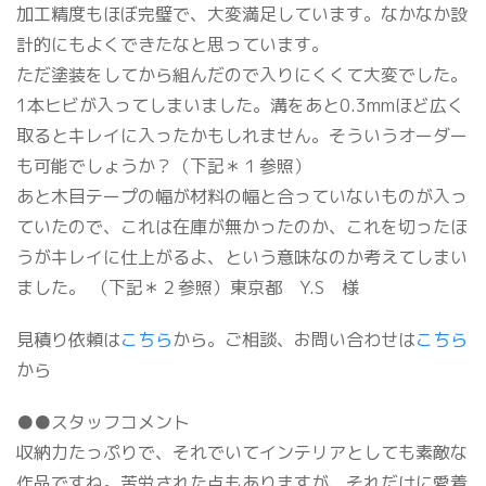
加工精度もほぼ完璧で、大変満足しています。なかなか設
計的にもよくできたなと思っています。
ただ塗装をしてから組んだので入りにくくて大変でした。
1本ヒビが入ってしまいました。溝をあと0.3mmほど広く
取るとキレイに入ったかもしれません。そういうオーダー
も可能でしょうか？（下記＊１参照）
あと木目テープの幅が材料の幅と合っていないものが入っ
ていたので、これは在庫が無かったのか、これを切ったほ
うがキレイに仕上がるよ、という意味なのか考えてしまい
ました。 （下記＊２参照）東京都 Y.S 様
見積り依頼は
こちら
から。ご相談、お問い合わせは
こちら
から
●●スタッフコメント
収納力たっぷりで、それでいてインテリアとしても素敵な
作品ですね。苦労された点もありますが、それだけに愛着