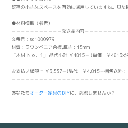
既存の小さなスペースを有効に活用していますね。見た
●材料情報（参考）
－－－－－－－－－－－発送品内容－－－－－－－－－
文番号：sd1000979
材質：ラワンベニア合板,厚さ：15mm
「木材 Ｎｏ．1」 品代小計 ￥4815－ (単価：￥4815×注
板材直線カット：
お支払い総額 = ￥5,537ー(品代：￥4,815＋梱包送料：￥
－－－－－－－－－－－－－－－－－－－－－－－－－
あなたも
オーダー家具のDIY
に、挑戦しませんか？