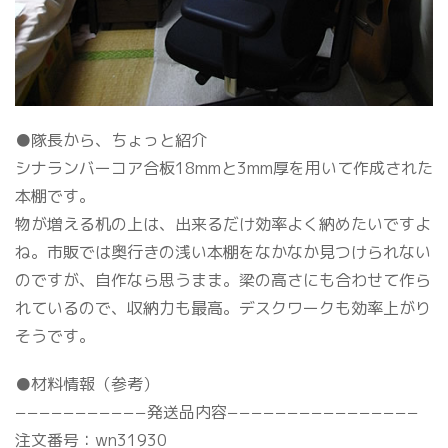
●隊長から、ちょっと紹介
シナランバーコア合板18mmと3mm厚を用いて作成された
本棚です。
物が増える机の上は、出来るだけ効率よく納めたいですよ
ね。市販では奥行きの浅い本棚をなかなか見つけられない
のですが、自作なら思うまま。梁の高さにも合わせて作ら
れているので、収納力も最高。デスクワークも効率上がり
そうです。
●材料情報（参考）
−−−−−−−−−−−発送品内容−−−−−−−−−−−−−−−−
注文番号：wn31930