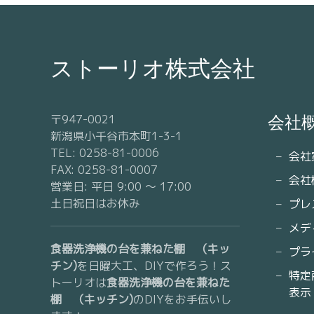
ストーリオ株式会社
〒947-0021
会社
新潟県小千谷市本町1-3-1
TEL: 0258-81-0006
会社
FAX: 0258-81-0007
会社
営業日: 平日 9:00 〜 17:00
土日祝日はお休み
プレ
メデ
食器洗浄機の台を兼ねた棚 （キッ
プラ
チン)
を日曜大工、DIYで作ろう！ス
特定
トーリオは
食器洗浄機の台を兼ねた
表示
棚 （キッチン)
のDIYをお手伝いし