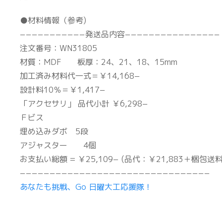
●材料情報（参考)
−−−−−−−−−−−発送品内容−−−−−−−−−−−−−−−−
注文番号：WN31805
材質：MDF 板厚：24、21、18、15mm
加工済み材料代一式＝￥14,168−
設計料10％＝￥1,417−
「アクセサリ」 品代小計 ￥6,298−
Ｆビス
埋め込みダボ 5段
アジャスター 4個
お支払い総額 = ￥25,109− (品代：￥21,883＋梱包送料
−−−−−−−−−−−−−−−−−−−−−−−−−−−−−−−−
あなたも挑戦、Go 日曜大工応援隊！